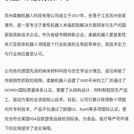
苏州柔触机器人科技有限公司成立于
年，坐落于江苏苏州张家
2017
港市，是一家专注于柔性机器人末端抓取解决方案研发与生产的国
家级高新技术企业。作为省级专精特新企业，柔触机器人更是柔性
夹爪及软体机器人领域首个行业标准的主导起草单位，其技术实力
与行业地位备受认可。
公司依托德国先进的纳米材料科技与仿生学设计理念，成功突破了
传统刚性抓取的局限。柔触机器人自建了
平米的工厂并通过了
3000
国际质量体系认证，掌握了从结构设计、材料制程到生产加
ISO9001
工、驱动方案的全流程核心技术。目前，公司已累计获得数十项国
内外专利技术，产品不仅通过了欧盟
、
等多项国际认证，更
CE
RoHS
完全符合美国
及欧盟食品级检测标准，为食品、医疗等严苛环境
FDA
下的应用提供了坚实保障。