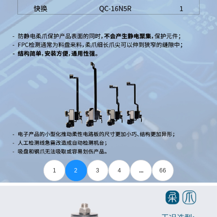
1
2
3
4
...
66