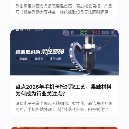
刚出蒸柜的面食具备表层温度高、表皮松软易损、产品
尺寸规格浮动大等特点，传统抓取设备无法同时满足耐
高温、无损夹持、食品级卫生三大核心要求，行业长期
依赖人工转运，生产痛点突出。...
盘点2026年手机卡托抓取工艺，柔触材料
为何成为行业关注点？
消费电子制造全面迈入精细化、柔性化、高洁净度升级
周期，手机终端外观工艺持续迭代升级，阳极氧化铝、
不锈钢等材质手机卡托，对自动化搬运、抓取工序的无
损、洁净、通用适配性提出严苛要求。传统刚性夹持、
真空吸附工艺，在多型号卡托共线量产场景中，长期存