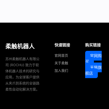
对机器人末端抓取执行器的环境适应性、保护性、稳定
性提出了极高要求。...
快速链接
购买链接
柔触机器人
官网首页
官网购
苏州柔触机器人有限公
买
关于柔触
司 (ROCHU) 致力于软
天猫旗
加入我们
体机器人技术的研究与
舰店
应用，为全球客户提供
从夹爪到系统的全链路
柔性自动化解决方案。