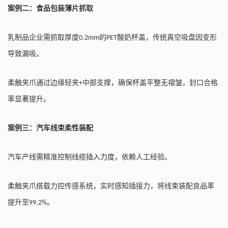
案例二：食品包装薄片抓取
乳制品企业需抓取厚度
的
酸奶杯盖，传统真空吸盘因变形
0.2mm
PET
导致漏吸。
柔触夹爪通过边缘轻夹
中部支撑，确保杯盖平整无褶皱，封口合格
+
率显著提升。
案例三：汽车线束柔性装配
汽车产线需精准控制线缆插入力度，依赖人工经验。
柔触夹爪搭载力控传感系统，实时感知插接力，将线束装配良品率
提升至
。
99.2%