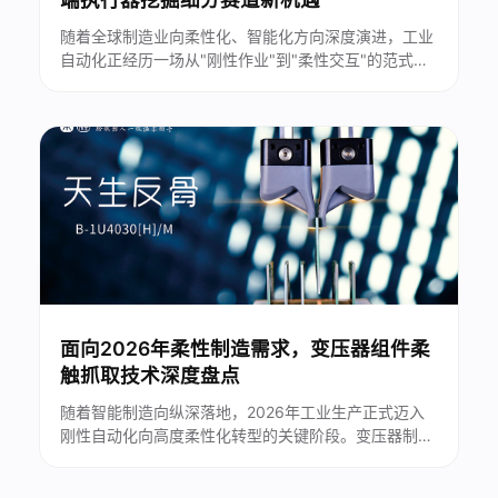
随着全球制造业向柔性化、智能化方向深度演进，工业
自动化正经历一场从"刚性作业"到"柔性交互"的范式转
变。在这一进程中，机器人末端执行器作为连接机器与
工件的核心纽带，其技术水平直接影响产线的适配能力
与生产品质。2026年，多品种、小批量的柔性生产模
式加速普及，末端执行器细分赛道迎来......
面向2026年柔性制造需求，变压器组件柔
触抓取技术深度盘点
随着智能制造向纵深落地，2026年工业生产正式迈入
刚性自动化向高度柔性化转型的关键阶段。变压器制造
作为高端装备精密制造的核心细分领域，存在组件品类
多、材质特殊、工序繁琐、精度要求严苛等行业特点，