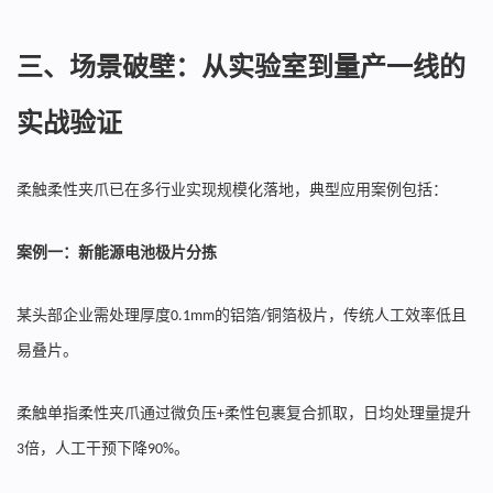
三、场景破壁：从实验室到量产一线的
实战验证
柔触柔性夹爪已在多行业实现规模化落地，典型应用案例包括：
案例一：新能源电池极片分拣
某头部企业需处理厚度
的铝箔
铜箔极片，传统人工效率低且
0.1mm
/
易叠片。
柔触单指柔性夹爪通过微负压
柔性包裹复合抓取，日均处理量提升
+
倍，人工干预下降
。
3
90%