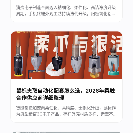
消费电子制造全面迈入精细化、柔性化、高洁净度升级
周期，手机终端外观工艺持续迭代升级，阳极氧化铝、
不锈钢等材质手机卡托，对自动化搬运、抓取工序的无
损、洁净、通用适配性提出严苛要求。传统刚性夹持、
真空吸附工艺，在多型号卡托共线量产场景中，长期存
在工件划伤、静电积尘、治具换型繁琐、异形工件抓取
不稳等痛点，严重制约产线良率与生......
鼠标夹取自动化配套怎么选，2026年柔触
合作供应商详细整理
智能制造加速向柔性化、高精度、无损化升级，鼠标作
为典型精密3C电子产品，存在外壳材质多样、造型不
规则、表面易划伤、易静电损伤等痛点，传统刚性夹爪
无法兼顾无损抓取与高效量产。...