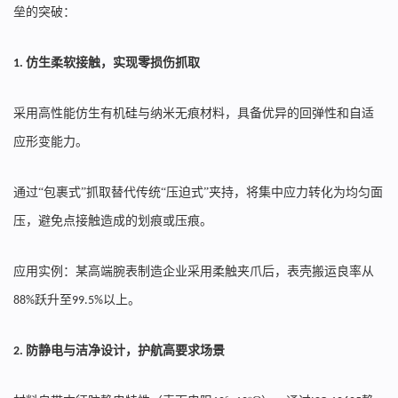
垒的突破：
仿生柔软接触，实现零损伤抓取
1.
采用高性能仿生有机硅与纳米无痕材料，具备优异的回弹性和自适
应形变能力。
通过“包裹式”抓取替代传统“压迫式”夹持，将集中应力转化为均匀面
压，避免点接触造成的划痕或压痕。
应用实例：某高端腕表制造企业采用柔触夹爪后，表壳搬运良率从
跃升至
以上。
88%
99.5%
防静电与洁净设计，护航高要求场景
2.