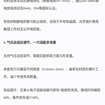
材料自带本征防静电特性（表面电阻
⁶–
⁹Ω），通过
静
10
10
ISO 10605
电放电测试及
、
等国际认证。
RoHS
FDA
有效抑制静电积聚与粉尘吸附，适用于半导体晶圆、光学镜片等高
敏感工件的无尘环境抓取。
气压自适应调节，一爪适配多场景
3.
支持气压动态调节，智能匹配抓取力度与形变量。
单套夹爪可兼容不同厚度（
–
）、曲率及材质的薄片工
0.05mm
2mm
件，减少专用夹具数量。
效益提升：在某
电子组装线替代原有
套刚性夹具，换线时间缩短
3C
7
，备件库存减少
。
60%
30%