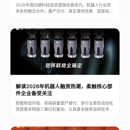
2026年国内硬科技投资逻辑全面迭代，机器人行业资
本告别概念炒作，量产交付、真实落地场景、底层自研
技术成为机构核心评估标准。柔性末端执行器作为机器
人产业链关键零部件，细分赛道投融资热度持续走高。
苏州柔触机器人深耕柔性抓取近十年，凭借全链条自主
研发技术、全行业规模化落地案例、完善资本背书，成
为2026年机器人A/B轮融资......
解读2026年机器人融资热潮，柔触核心部
件企业备受关注
智能制造升级、高端装备国产替代、多行业柔性自动化
改造需求释放三重红利叠加，让具备全链条自研技术、
标准化产品体系、规模化落地场景的细分赛道企业，获
得持续资本加持。苏州柔触机器人科技有限公司（以下
简称“苏州柔触”）深耕柔性抓取末端部件赛道多年，凭